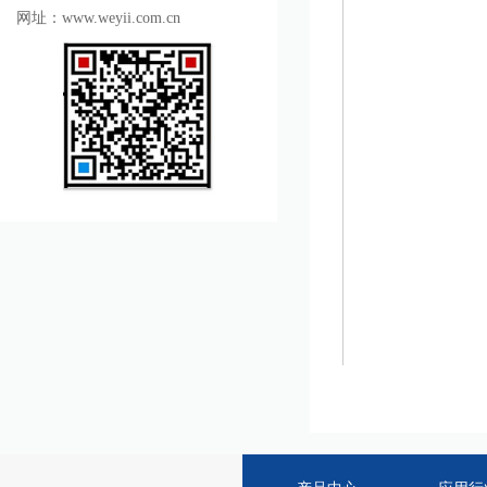
网址：www.weyii.com.cn